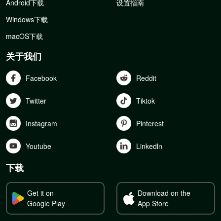
Android下载
设置指南
Windows下载
macOS下载
关于我们
Facebook
Reddit
Twitter
Tiktok
Instagram
Pinterest
Youtube
Linkedln
下载
Get it on
Download on the
Google Play
App Store