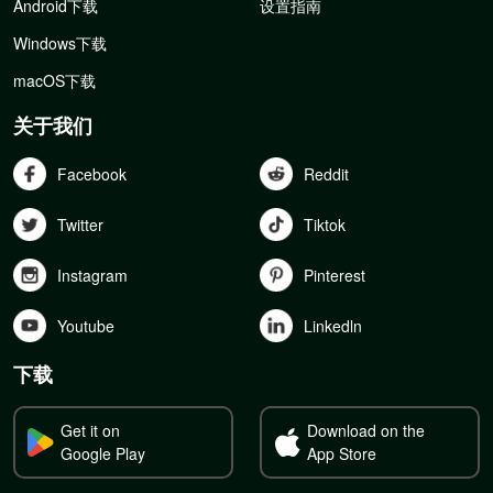
Android下载
设置指南
Windows下载
macOS下载
关于我们
Facebook
Reddit
Twitter
Tiktok
Instagram
Pinterest
Youtube
Linkedln
下载
Get it on
Download on the
Google Play
App Store