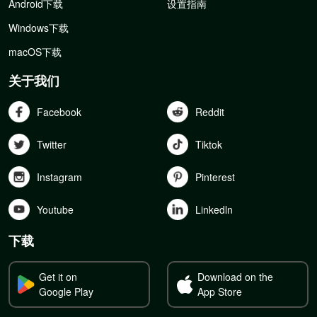
Android下载
设置指南
Windows下载
macOS下载
关于我们
Facebook
Reddit
Twitter
Tiktok
Instagram
Pinterest
Youtube
Linkedln
下载
Get it on
Download on the
Google Play
App Store