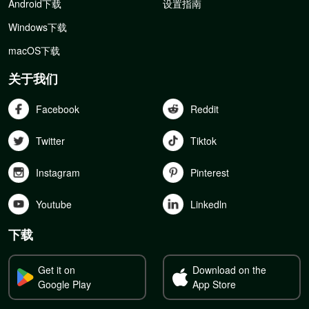
Android下载
设置指南
Windows下载
macOS下载
关于我们
Facebook
Reddit
Twitter
Tiktok
Instagram
Pinterest
Youtube
Linkedln
下载
Get it on
Download on the
Google Play
App Store