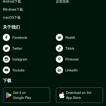
Android下载
设置指南
Windows下载
macOS下载
关于我们
Facebook
Reddit
Twitter
Tiktok
Instagram
Pinterest
Youtube
Linkedln
下载
Get it on
Download on the
Google Play
App Store