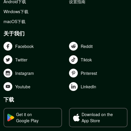
Android下载
设置指南
Windows下载
macOS下载
关于我们
Facebook
Reddit
Twitter
Tiktok
Instagram
Pinterest
Youtube
Linkedln
下载
Get it on
Download on the
Google Play
App Store