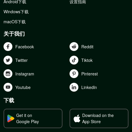
Android下载
设置指南
Windows下载
macOS下载
关于我们
Facebook
Reddit
Twitter
Tiktok
Instagram
Pinterest
Youtube
Linkedln
下载
Get it on
Download on the
Google Play
App Store